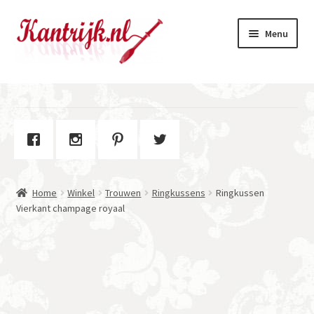
Ga
Ga
Menu
door
naar
naar
de
navigatie
inhoud
Welkom
Winkel
Subme
Over Kantrijk
uitvou
Home
Winkel
Trouwen
Ringkussens
Ringkussen
Contact
Vierkant champage royaal