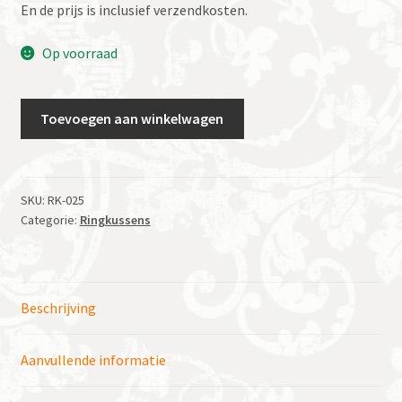
En de prijs is inclusief verzendkosten.
Op voorraad
Ringkussen
Toevoegen aan winkelwagen
Vierkant
champage
royaal
aantal
SKU:
RK-025
Categorie:
Ringkussens
Beschrijving
Aanvullende informatie