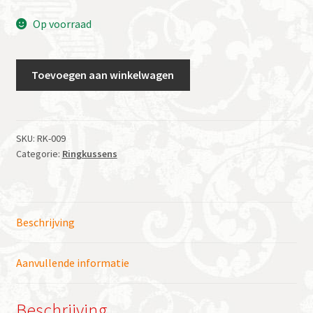
Op voorraad
Ringkussen
Toevoegen aan winkelwagen
Duo
vierkant
groen
aantal
SKU:
RK-009
Categorie:
Ringkussens
Beschrijving
Aanvullende informatie
Beschrijving