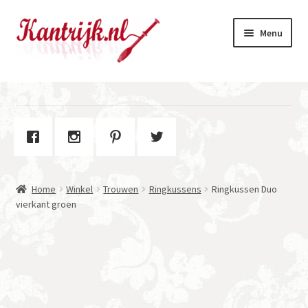
Ga
Ga
Menu
door
naar
naar
de
navigatie
inhoud
Welkom
Winkel
Subme
Over Kantrijk
uitvou
Home
Winkel
Trouwen
Ringkussens
Ringkussen Duo
Contact
vierkant groen