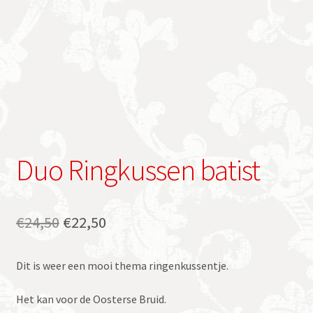
Duo Ringkussen batist
Oorspronkelijke
Huidige
€
24,50
€
22,50
prijs
prijs
Dit is weer een mooi thema ringenkussentje.
was:
is:
€24,50.
€22,50.
Het kan voor de Oosterse Bruid.