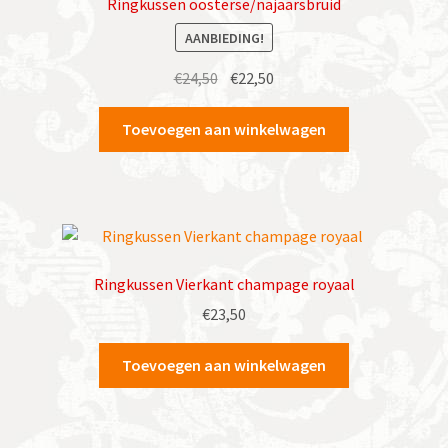
Ringkussen oosterse/najaarsbruid
AANBIEDING!
Oorspronkelijke
Huidige
€
24,50
€
22,50
prijs
prijs
was:
is:
Toevoegen aan winkelwagen
€24,50.
€22,50.
Ringkussen Vierkant champage royaal
€
23,50
Toevoegen aan winkelwagen