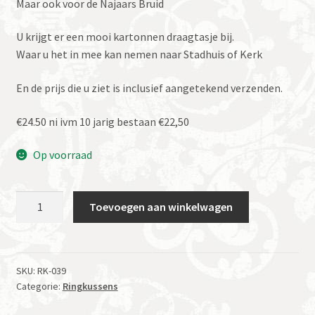
Maar ook voor de Najaars Bruid
U krijgt er een mooi kartonnen draagtasje bij.
Waar u het in mee kan nemen naar Stadhuis of Kerk
En de prijs die u ziet is inclusief aangetekend verzenden.
€24.50 ni ivm 10 jarig bestaan €22,50
Op voorraad
Duo
Toevoegen aan winkelwagen
Ringkussen
batist
aantal
SKU:
RK-039
Categorie:
Ringkussens