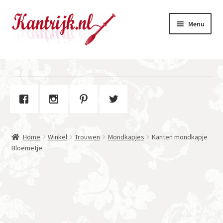
Ga
Ga
Menu
door
naar
naar
de
navigatie
inhoud
Welkom
Winkel
Subme
Over Kantrijk
uitvou
Home
Winkel
Trouwen
Mondkapjes
Kanten mondkapje
Contact
Bloemetje