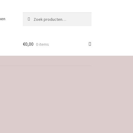
Zoeken
Zoeken
nen
naar:
€
0,00
0 items