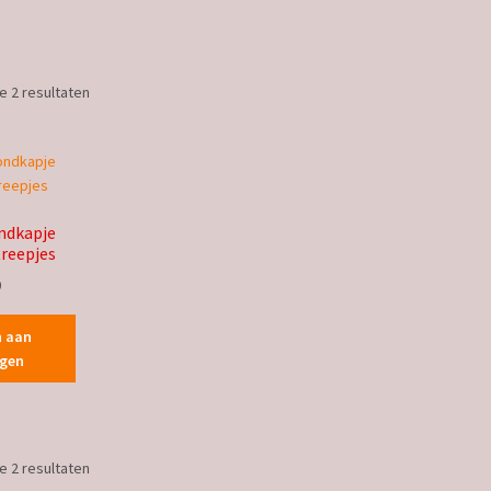
Gesorteerd
le 2 resultaten
op
nieuwste
ndkapje
treepjes
0
n aan
agen
Gesorteerd
le 2 resultaten
op