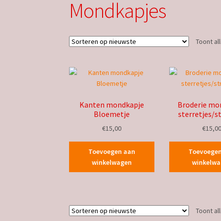
Mondkapjes
Toont al
Kanten mondkapje
Broderie mo
Bloemetje
sterretjes/s
€
15,00
€
15,0
Toevoegen aan
Toevoege
winkelwagen
winkelw
Toont al