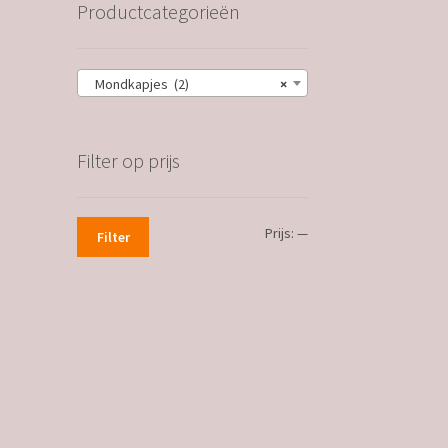
Productcategorieën
Mondkapjes (2)
×
Filter op prijs
Min.
Max.
Prijs:
—
Filter
prijs
prijs