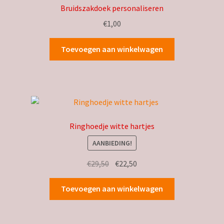
Bruidszakdoek personaliseren
€
1,00
Toevoegen aan winkelwagen
Ringhoedje witte hartjes
AANBIEDING!
Oorspronkelijke
Huidige
€
29,50
€
22,50
prijs
prijs
was:
is:
Toevoegen aan winkelwagen
€29,50.
€22,50.