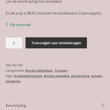
(zie de beschrijving hier beneden)
En de prijs is €8.50 (inclusief verzendkosten 2 postzegels)
Op voorraad
Bruidszakdoekje
Toevoegen aan winkelwagen
Ineke
aantal
SKU:
BZ-025
Categorieën:
Bruidszakdoekjes
,
Trouwen
Tags:
broderiebloemetje
,
Bruidszakdoekje
,
glaskraaltje
,
katoen
,
vlindertje
Beschrijving