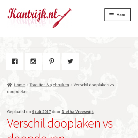
Ga
Ga
Menu
door
naar
naar
de
navigatie
inhoud
Welkom
Winkel
Subme
Over Kantrijk
uitvou
Home
Tradities & gebruiken
Verschil dooplaken vs
Contact
doopdeken
Geplaatst op
9 juli 2017
door
Dietha Vreeswijk
Verschil dooplaken vs