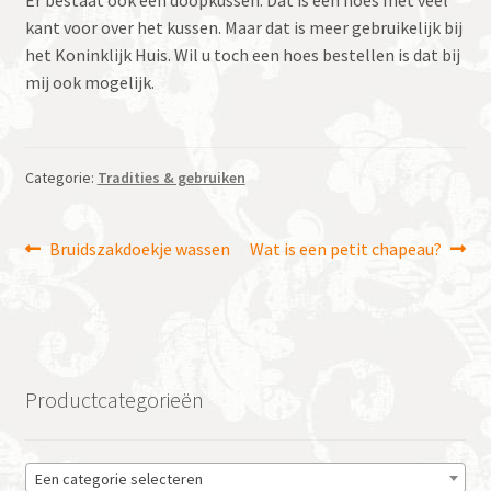
Er bestaat ook een doopkussen. Dat is een hoes met veel
kant voor over het kussen. Maar dat is meer gebruikelijk bij
het Koninklijk Huis. Wil u toch een hoes bestellen is dat bij
mij ook mogelijk.
Categorie:
Tradities & gebruiken
Bericht
Vorig
Volgend
Bruidszakdoekje wassen
Wat is een petit chapeau?
bericht:
bericht:
navigatie
Productcategorieën
Een categorie selecteren