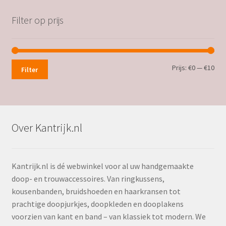
Filter op prijs
Min.
Max
Prijs:
€0
—
€10
Filter
prij
prij
Over Kantrijk.nl
Kantrijk.nl is dé webwinkel voor al uw handgemaakte
doop- en trouwaccessoires. Van ringkussens,
kousenbanden, bruidshoeden en haarkransen tot
prachtige doopjurkjes, doopkleden en dooplakens
voorzien van kant en band – van klassiek tot modern. We