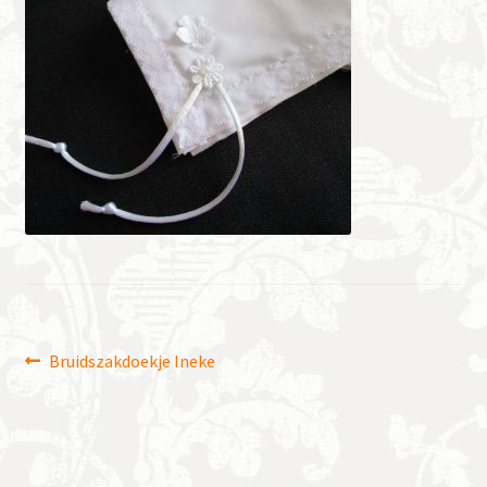
Bericht
Vorig
Bruidszakdoekje Ineke
bericht:
navigatie