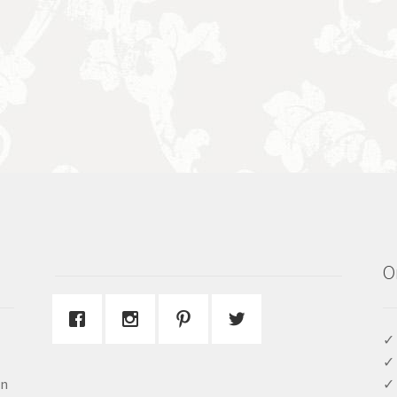
O
✓ 
✓ 
en
✓ 