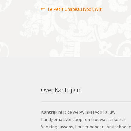
Bericht
Vorig
Le Petit Chapeau Ivoor/Wit
bericht:
navigatie
Over Kantrijk.nl
Kantrijk.nl is dé webwinkel voor al uw
handgemaakte doop- en trouwaccessoires.
Van ringkussens, kousenbanden, bruidshoed