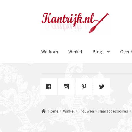
Ga
Ga
door
naar
naar
de
navigatie
inhoud
Welkom
Winkel
Blog
Over 
Home
Winkel
Trouwen
Haaraccessoires