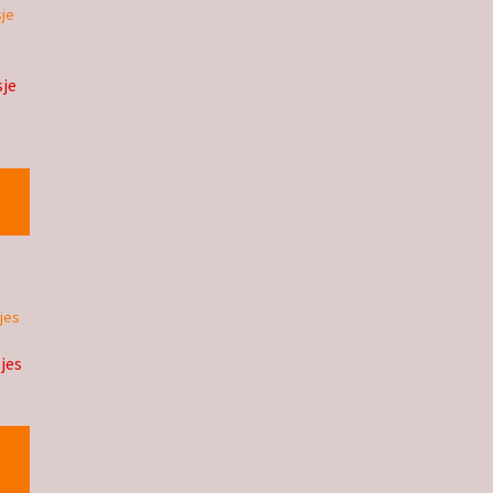
sje
jes