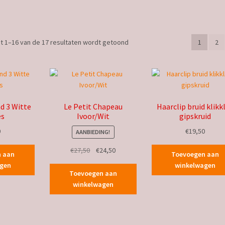
Gesorteerd
t 1–16 van de 17 resultaten wordt getoond
1
2
op
nieuwste
d 3 Witte
Le Petit Chapeau
Haarclip bruid klikk
es
Ivoor/Wit
gipskruid
0
€
19,50
AANBIEDING!
Oorspronkelijke
Huidige
€
27,50
€
24,50
n aan
Toevoegen aan
prijs
prijs
agen
winkelwagen
was:
is:
Toevoegen aan
€27,50.
€24,50.
winkelwagen