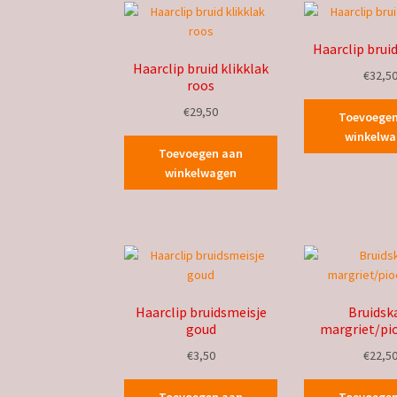
Haarclip bruid
Haarclip bruid klikklak
€
32,5
roos
€
29,50
Toevoege
winkelw
Toevoegen aan
winkelwagen
Haarclip bruidsmeisje
Bruids
goud
margriet/pi
€
3,50
€
22,5
Toevoegen aan
Toevoege