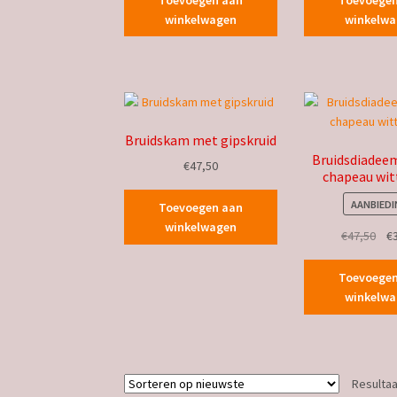
winkelwagen
winkelw
Bruidskam met gipskruid
Bruidsdiadeem
€
47,50
chapeau wit
AANBIEDI
Toevoegen aan
winkelwagen
Oor
€
47,50
€
prij
was
Toevoege
€47
winkelw
Resultaa