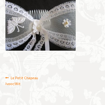
Bericht
Vorig
Le Petit Chapeau
bericht:
Ivoor/Wit
navigatie