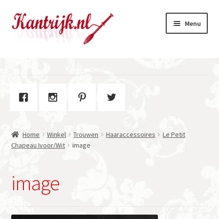
Ga
Ga
Menu
door
naar
naar
de
navigatie
inhoud
Welkom
Winkel
Subme
Over Kantrijk
uitvou
Home
Winkel
Trouwen
Haaraccessoires
Le Petit
Contact
Chapeau Ivoor/Wit
image
image