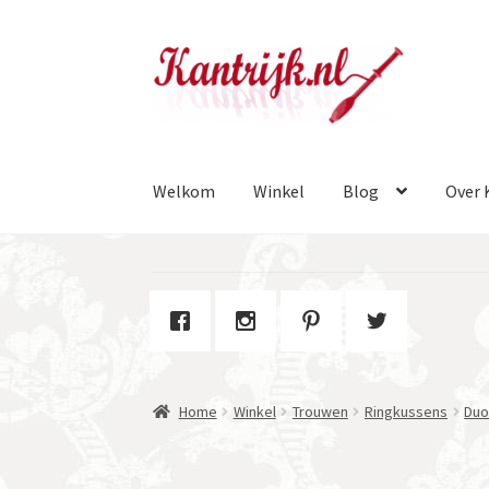
Ga
Ga
door
naar
naar
de
navigatie
inhoud
Welkom
Winkel
Blog
Over 
Home
Winkel
Trouwen
Ringkussens
Duo