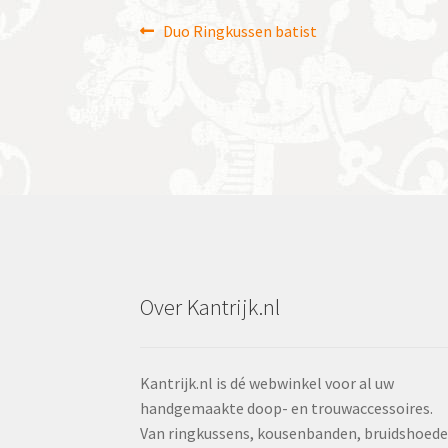
Bericht
Vorig
Duo Ringkussen batist
bericht:
navigatie
Over Kantrijk.nl
Kantrijk.nl is dé webwinkel voor al uw
handgemaakte doop- en trouwaccessoires.
Van ringkussens, kousenbanden, bruidshoed