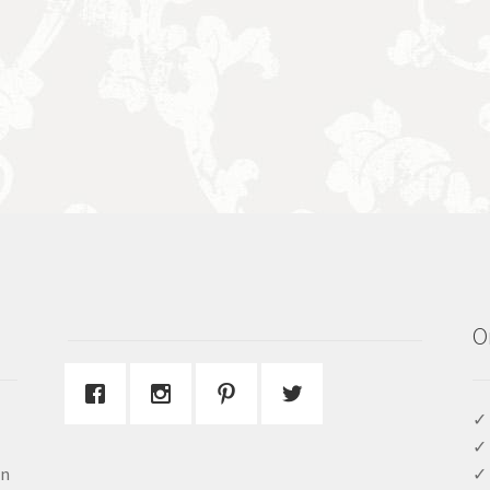
O
✓ 
✓ 
en
✓ 