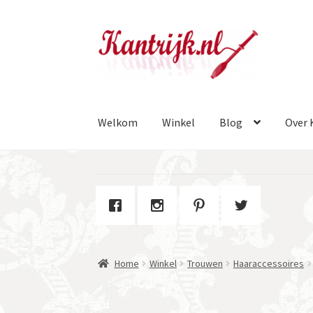
Ga
Ga
door
naar
naar
de
navigatie
inhoud
Welkom
Winkel
Blog
Over 
Home
Winkel
Trouwen
Haaraccessoires