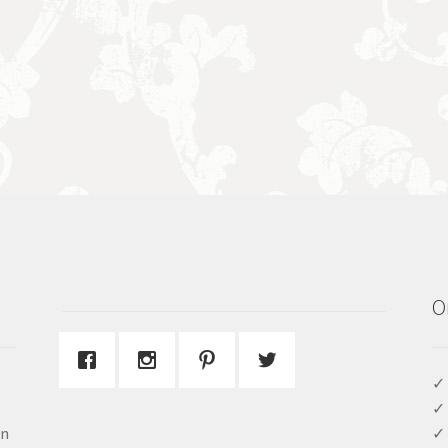
O
✓ 
✓ 
en
✓ 