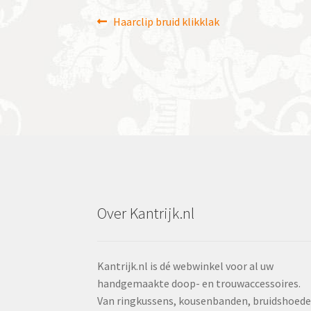
Bericht
Vorig
Haarclip bruid klikklak
bericht:
navigatie
Over Kantrijk.nl
Kantrijk.nl is dé webwinkel voor al uw
handgemaakte doop- en trouwaccessoires.
Van ringkussens, kousenbanden, bruidshoed