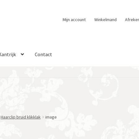
Mijn account
Winkelmand
Afreke
Kantrijk
Contact
Haarclip bruid klikklak
image