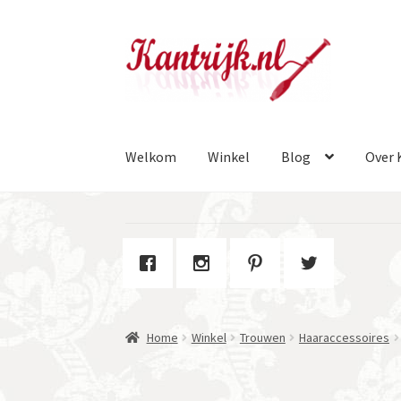
Ga
Ga
door
naar
naar
de
navigatie
inhoud
Welkom
Winkel
Blog
Over 
Home
Winkel
Trouwen
Haaraccessoires