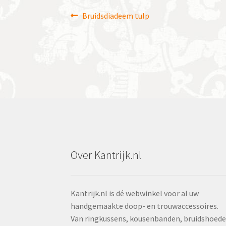
Bericht
Vorig
Bruidsdiadeem tulp
bericht:
navigatie
Over Kantrijk.nl
Kantrijk.nl is dé webwinkel voor al uw
handgemaakte doop- en trouwaccessoires.
Van ringkussens, kousenbanden, bruidshoed