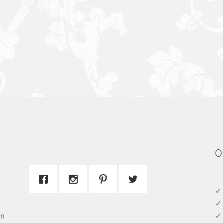
O
✓ 
✓ 
en
✓ 