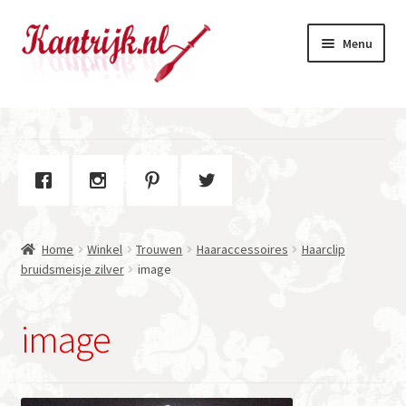
Ga
Ga
Menu
door
naar
naar
de
navigatie
inhoud
Welkom
Winkel
Subme
Over Kantrijk
uitvou
Home
Winkel
Trouwen
Haaraccessoires
Haarclip
Contact
bruidsmeisje zilver
image
image