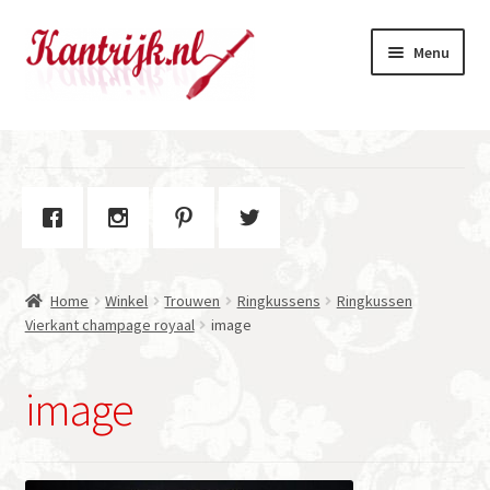
Ga
Ga
Menu
door
naar
naar
de
navigatie
inhoud
Welkom
Winkel
Subme
Over Kantrijk
uitvou
Home
Winkel
Trouwen
Ringkussens
Ringkussen
Contact
Vierkant champage royaal
image
image