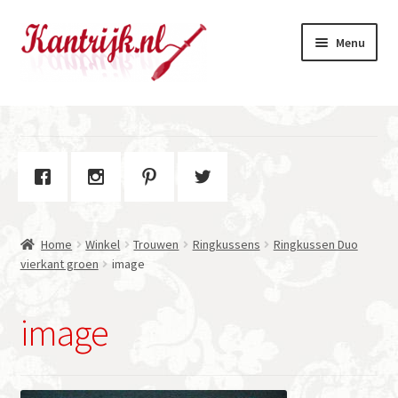
Ga
Ga
Menu
door
naar
naar
de
navigatie
inhoud
Welkom
Winkel
Subme
Over Kantrijk
uitvou
Home
Winkel
Trouwen
Ringkussens
Ringkussen Duo
Contact
vierkant groen
image
image