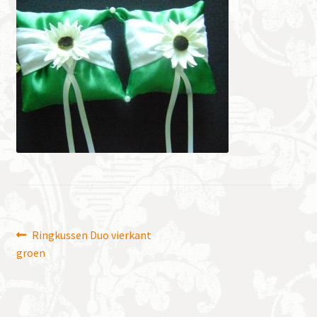
Bericht
Vorig
Ringkussen Duo vierkant
bericht:
groen
navigatie