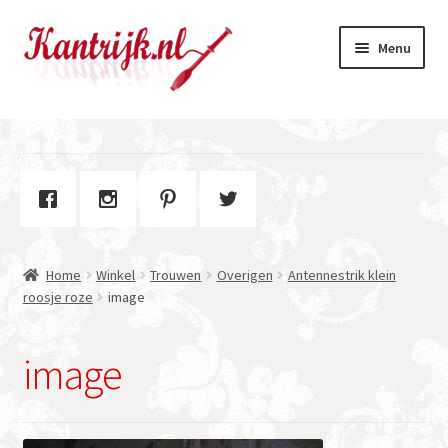
Ga
Ga
Menu
door
naar
naar
de
navigatie
inhoud
Welkom
Winkel
Subme
Over Kantrijk
uitvou
Home
Winkel
Trouwen
Overigen
Antennestrik klein
Contact
roosje roze
image
image