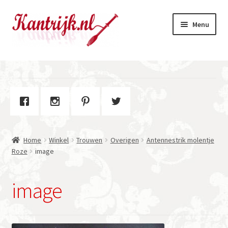
Ga
Ga
Menu
door
naar
naar
de
navigatie
inhoud
Welkom
Winkel
Subme
Over Kantrijk
uitvou
Home
Winkel
Trouwen
Overigen
Antennestrik molentje
Contact
Roze
image
image