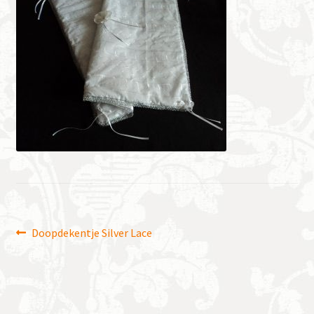
Bericht
Vorig
Doopdekentje Silver Lace
bericht:
navigatie