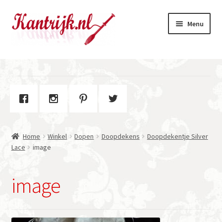
Ga
Ga
Menu
door
naar
naar
de
navigatie
inhoud
Welkom
Winkel
Subme
Over Kantrijk
uitvou
Home
Winkel
Dopen
Doopdekens
Doopdekentje Silver
Contact
Lace
image
image