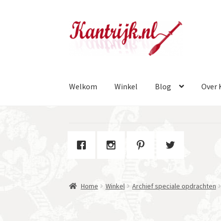
Ga
Ga
door
naar
naar
de
navigatie
inhoud
Welkom
Winkel
Blog
Over 
Home
Winkel
Archief speciale opdrachten