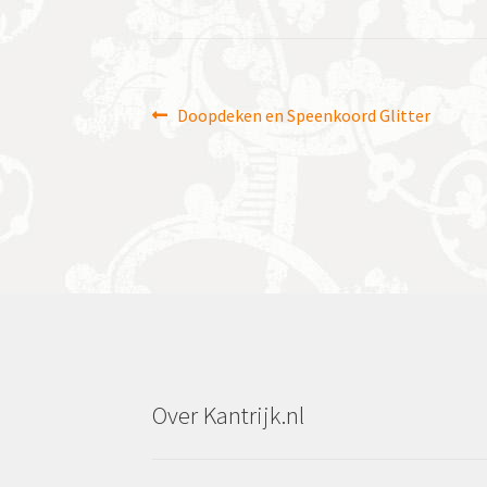
Bericht
Vorig
Doopdeken en Speenkoord Glitter
bericht:
navigatie
Over Kantrijk.nl