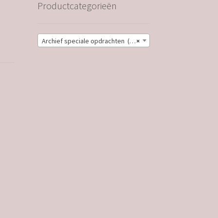
Productcategorieën
Archief speciale opdrachten (21)
×