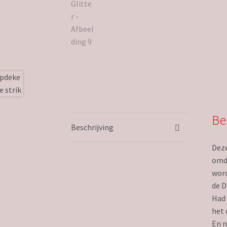
Be
Beschrijving
Deze
omda
word
de D
Had 
het 
En m