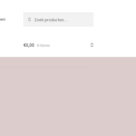
Zoeken
Zoeken
nen
naar:
€
0,00
0 items