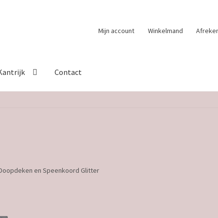
Mijn account
Winkelmand
Afreke
Kantrijk
Contact
Doopdeken en Speenkoord Glitter