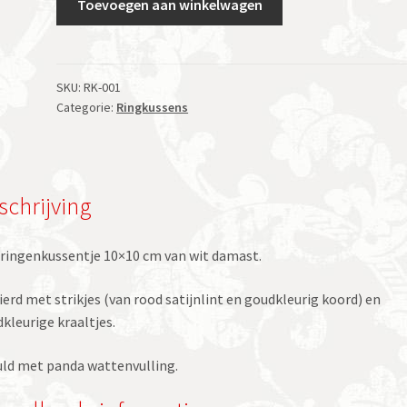
Toevoegen aan winkelwagen
Duo
vierkant
wit
aantal
SKU:
RK-001
Categorie:
Ringkussens
schrijving
ringenkussentje 10×10 cm van wit damast.
ierd met strikjes (van rood satijnlint en goudkleurig koord) en
kleurige kraaltjes.
ld met panda wattenvulling.