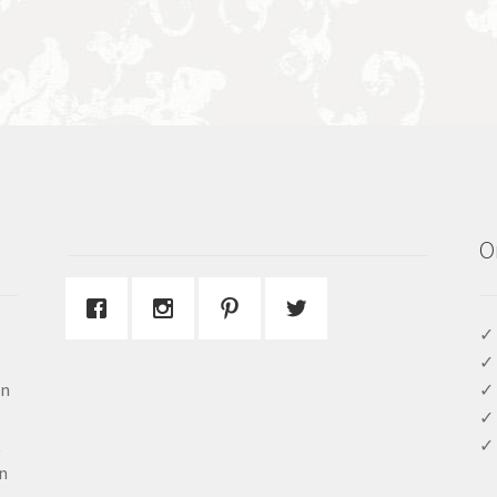
O
✓ 
✓ 
en
✓ 
✓ 
t
✓ 
n