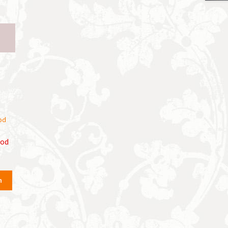
ood
n