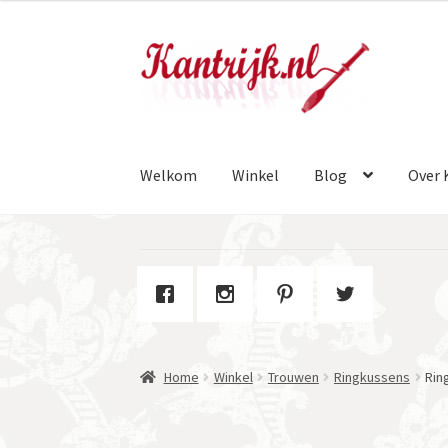
Ga
Ga
door
naar
naar
de
navigatie
inhoud
Welkom
Winkel
Blog
Over 
Home
Winkel
Trouwen
Ringkussens
Rin