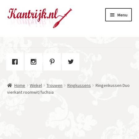
Ga
Ga
Menu
door
naar
naar
de
navigatie
inhoud
Welkom
Winkel
Subme
Over Kantrijk
uitvou
Home
Winkel
Trouwen
Ringkussens
Ringenkussen Duo
Contact
vierkant roomwit/fuchsia