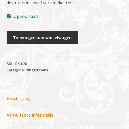
de prijs is inclusief verzendkosten!
Op voorraad
Ringenkussen
Toevoegen aan winkelwagen
Duo
vierkant
roomwit/fuchsia
aantal
SKU:
RK-028
Categorie:
Ringkussens
Beschrijving
Aanvullende informatie