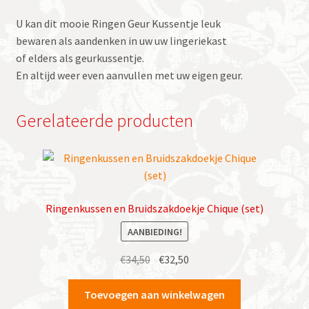
U kan dit mooie Ringen Geur Kussentje leuk
bewaren als aandenken in uw uw lingeriekast
of elders als geurkussentje.
En altijd weer even aanvullen met uw eigen geur.
Gerelateerde producten
Ringenkussen en Bruidszakdoekje Chique (set)
AANBIEDING!
Oorspronkelijke
Huidige
€
34,50
€
32,50
prijs
prijs
was:
is:
Toevoegen aan winkelwagen