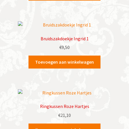
€34,50.
€32,50.
Bruidszakdoekje Ingrid 1
€
9,50
Toevoegen aan winkelwagen
Ringkussen Roze Hartjes
€
21,10