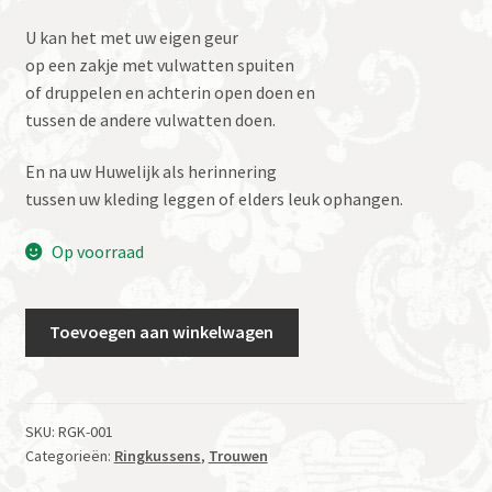
U kan het met uw eigen geur
op een zakje met vulwatten spuiten
of druppelen en achterin open doen en
tussen de andere vulwatten doen.
En na uw Huwelijk als herinnering
tussen uw kleding leggen of elders leuk ophangen.
Op voorraad
Ringen
Toevoegen aan winkelwagen
Geur
Kussentje
Vlindertje
aantal
SKU:
RGK-001
Categorieën:
Ringkussens
,
Trouwen