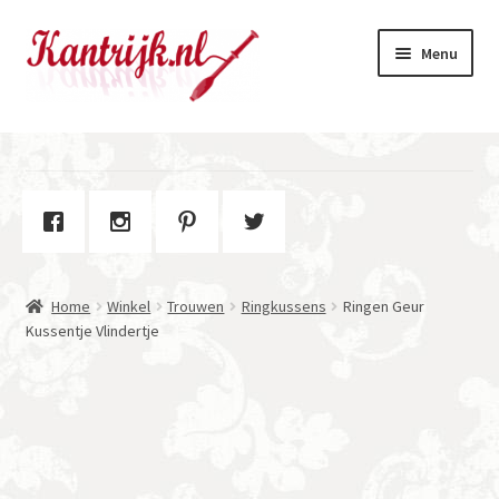
Ga
Ga
Menu
door
naar
naar
de
navigatie
inhoud
Welkom
Winkel
Subme
Over Kantrijk
uitvou
Home
Winkel
Trouwen
Ringkussens
Ringen Geur
Contact
Kussentje Vlindertje