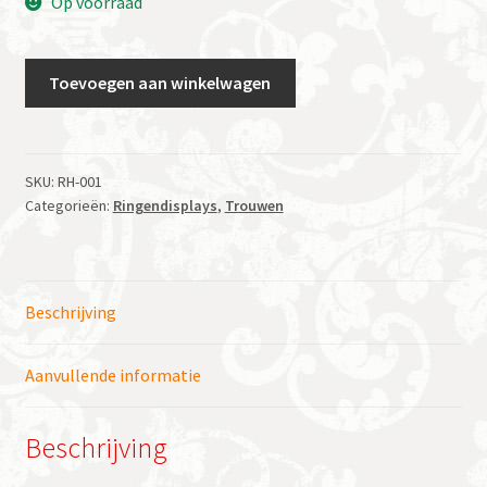
Op voorraad
Ringhoedje
Toevoegen aan winkelwagen
roze
hartje
aantal
SKU:
RH-001
Categorieën:
Ringendisplays
,
Trouwen
Beschrijving
Aanvullende informatie
Beschrijving