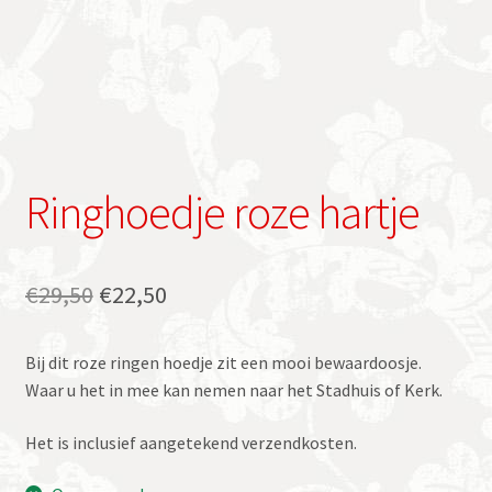
Ringhoedje roze hartje
Oorspronkelijke
Huidige
€
29,50
€
22,50
prijs
prijs
Bij dit roze ringen hoedje zit een mooi bewaardoosje.
was:
is:
Waar u het in mee kan nemen naar het Stadhuis of Kerk.
€29,50.
€22,50.
Het is inclusief aangetekend verzendkosten.