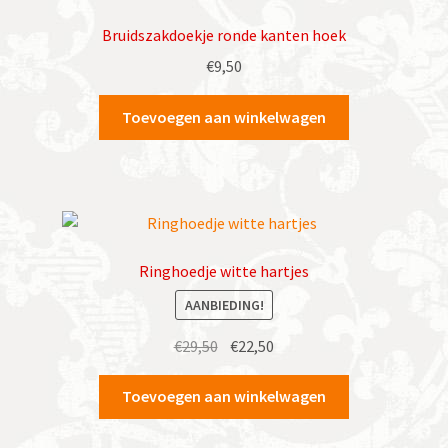
Bruidszakdoekje ronde kanten hoek
€
9,50
Toevoegen aan winkelwagen
Ringhoedje witte hartjes
AANBIEDING!
Oorspronkelijke
Huidige
€
29,50
€
22,50
prijs
prijs
was:
is:
Toevoegen aan winkelwagen
€29,50.
€22,50.