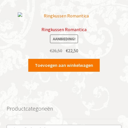
Ringkussen Romantica
AANBIEDING!
Oorspronkelijke
Huidige
€
26,50
€
22,50
prijs
prijs
was:
is:
Toevoegen aan winkelwagen
€26,50.
€22,50.
Productcategorieën