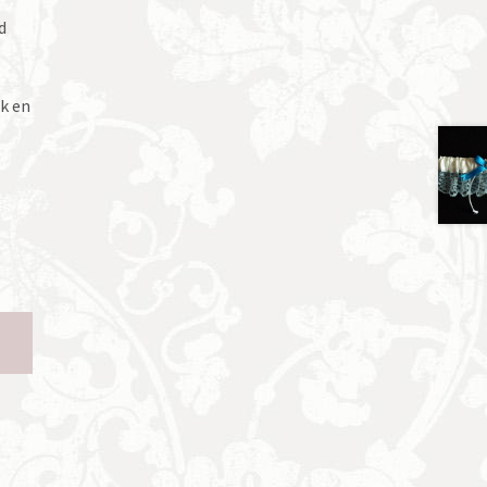
d
ik en