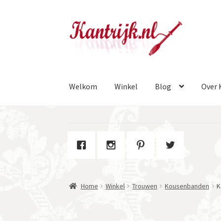
Ga
Ga
door
naar
naar
de
navigatie
inhoud
Welkom
Winkel
Blog
Over 
Home
Winkel
Trouwen
Kousenbanden
K