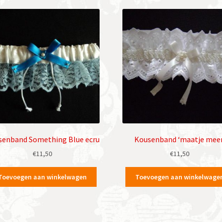
senband Something Blue ecru
Kousenband ‘maatje meer
€
11,50
€
11,50
Toevoegen aan winkelwagen
Toevoegen aan winkelwage