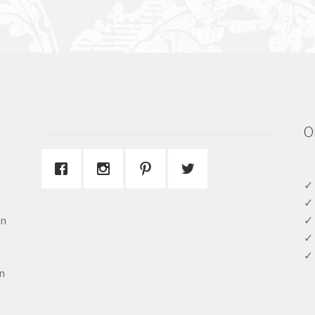
O
✓ 
✓ 
en
✓ 
✓ 
t
✓ 
n