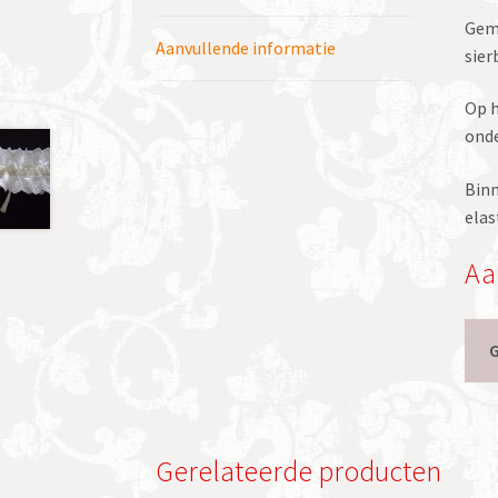
Gema
Aanvullende informatie
sier
Op h
onde
Binn
elas
Aa
Gerelateerde producten