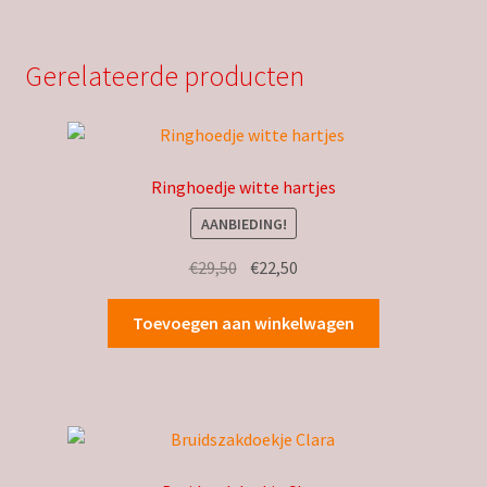
Gerelateerde producten
Ringhoedje witte hartjes
AANBIEDING!
Oorspronkelijke
Huidige
€
29,50
€
22,50
prijs
prijs
was:
is:
Toevoegen aan winkelwagen
€29,50.
€22,50.