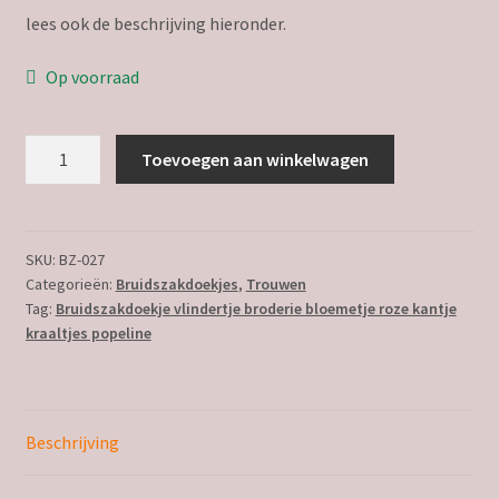
lees ook de beschrijving hieronder.
Op voorraad
Bruidszakdoekje
Toevoegen aan winkelwagen
ingrid
2
aantal
SKU:
BZ-027
Categorieën:
Bruidszakdoekjes
,
Trouwen
Tag:
Bruidszakdoekje vlindertje broderie bloemetje roze kantje
kraaltjes popeline
Beschrijving