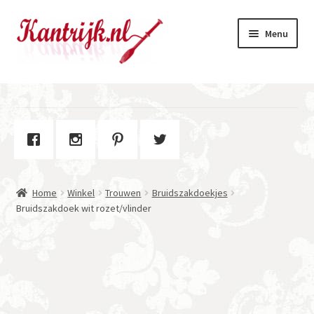
Ga
Ga
Menu
door
naar
naar
de
navigatie
inhoud
Welkom
Winkel
Subme
Over Kantrijk
uitvou
Home
Winkel
Trouwen
Bruidszakdoekjes
Contact
Bruidszakdoek wit rozet/vlinder