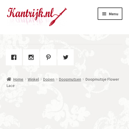
Ga
Ga
Menu
door
naar
naar
de
navigatie
inhoud
Welkom
Winkel
Subme
Over Kantrijk
uitvou
Home
Winkel
Dopen
Doopmutsen
Doopmutsje Flower
Contact
Lace