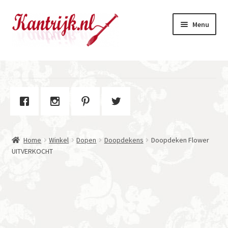
Ga
Ga
Menu
door
naar
naar
de
navigatie
inhoud
Welkom
Winkel
Subme
Over Kantrijk
uitvou
Home
Winkel
Dopen
Doopdekens
Doopdeken Flower
Contact
UITVERKOCHT