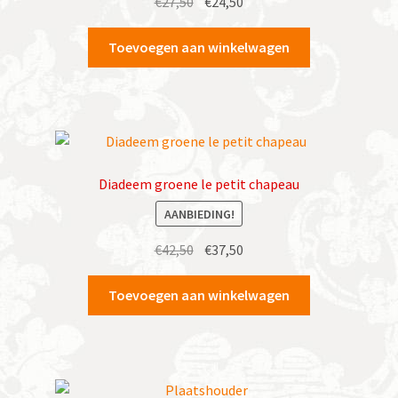
Oorspronkelijke
Huidige
€
27,50
€
24,50
prijs
prijs
was:
is:
Toevoegen aan winkelwagen
€27,50.
€24,50.
Diadeem groene le petit chapeau
AANBIEDING!
Oorspronkelijke
Huidige
€
42,50
€
37,50
prijs
prijs
was:
is:
Toevoegen aan winkelwagen
€42,50.
€37,50.