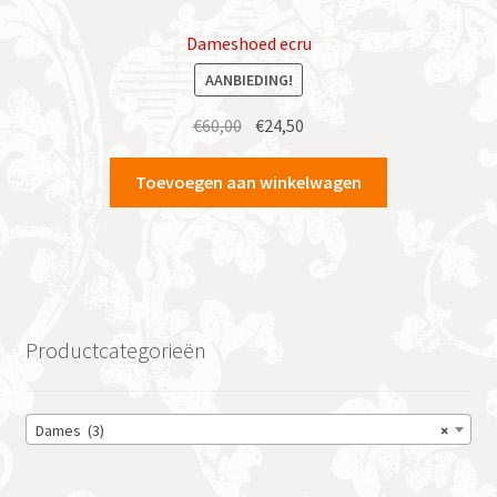
Dameshoed ecru
AANBIEDING!
Oorspronkelijke
Huidige
€
60,00
€
24,50
prijs
prijs
was:
is:
Toevoegen aan winkelwagen
€60,00.
€24,50.
Productcategorieën
Dames (3)
×