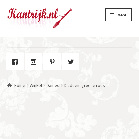
Ga
Ga
Menu
door
naar
naar
de
navigatie
inhoud
Welkom
Winkel
Subme
Over Kantrijk
uitvou
Home
Winkel
Dames
Diadeem groene roos
Contact