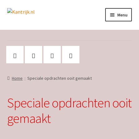
Ga
Ga
Menu
door
naar
naar
de
Welkom
navigatie
inhoud
Winkel
Subme
Over Kantrijk
uitvou
Home
Speciale opdrachten ooit gemaakt
Contact
Speciale opdrachten ooit
gemaakt