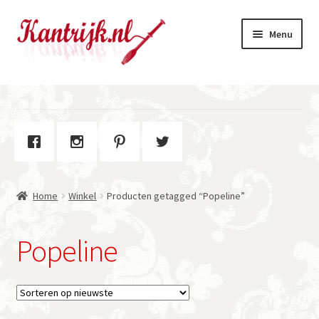
Ga
Ga
Menu
door
naar
naar
de
navigatie
inhoud
Welkom
Winkel
Subme
Over Kantrijk
uitvou
Home
Winkel
Producten getagged “Popeline”
Contact
Popeline