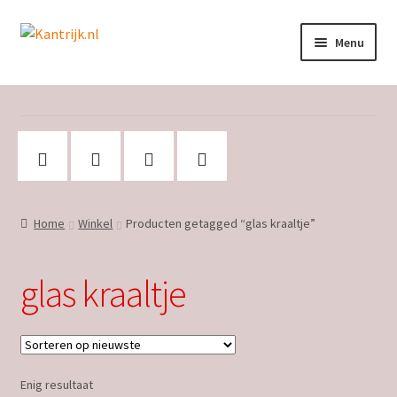
Ga
Ga
Menu
door
naar
naar
de
Welkom
navigatie
inhoud
Winkel
Subme
Over Kantrijk
uitvou
Home
Winkel
Producten getagged “glas kraaltje”
Contact
glas kraaltje
Enig resultaat