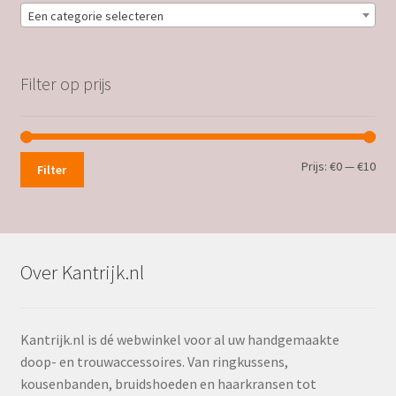
Een categorie selecteren
Filter op prijs
Min.
Max
Prijs:
€0
—
€10
Filter
prij
prij
Over Kantrijk.nl
Kantrijk.nl is dé webwinkel voor al uw handgemaakte
doop- en trouwaccessoires. Van ringkussens,
kousenbanden, bruidshoeden en haarkransen tot