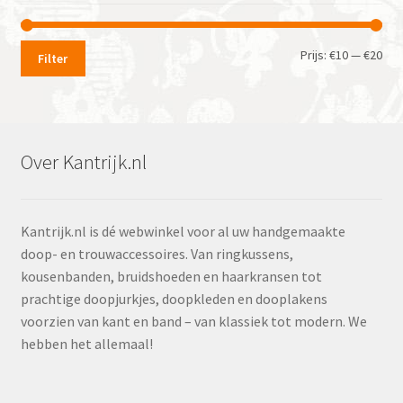
Min.
Max
Prijs:
€10
—
€20
Filter
prij
prij
Over Kantrijk.nl
Kantrijk.nl is dé webwinkel voor al uw handgemaakte
doop- en trouwaccessoires. Van ringkussens,
kousenbanden, bruidshoeden en haarkransen tot
prachtige doopjurkjes, doopkleden en dooplakens
voorzien van kant en band – van klassiek tot modern. We
hebben het allemaal!