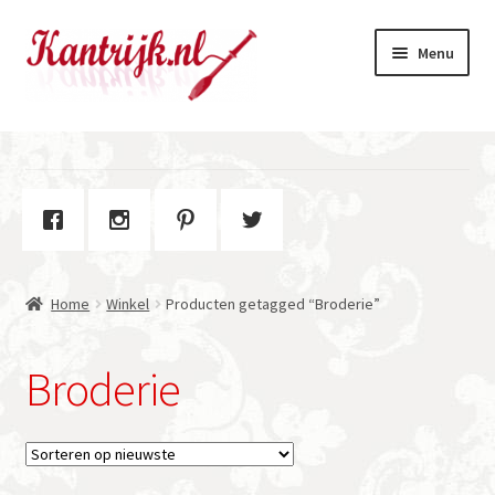
Ga
Ga
Menu
door
naar
naar
de
navigatie
inhoud
Welkom
Winkel
Subme
Over Kantrijk
uitvou
Home
Winkel
Producten getagged “Broderie”
Contact
Broderie