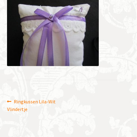
Bericht
Vorig
Ringkussen Lila-Wit
bericht:
Vlindertje
navigatie