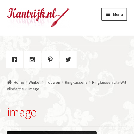
Ga
Ga
Menu
door
naar
naar
de
navigatie
inhoud
Welkom
Winkel
Subme
Over Kantrijk
uitvou
Home
Winkel
Trouwen
Ringkussens
Ringkussen Lila-Wit
Contact
Vlindertje
image
image