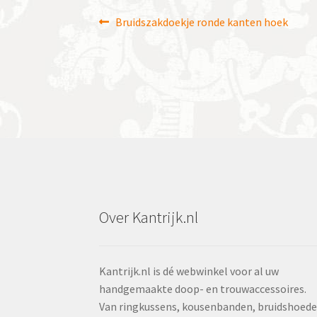
Bericht
Vorig
Bruidszakdoekje ronde kanten hoek
bericht:
navigatie
Over Kantrijk.nl
Kantrijk.nl is dé webwinkel voor al uw
handgemaakte doop- en trouwaccessoires.
Van ringkussens, kousenbanden, bruidshoed