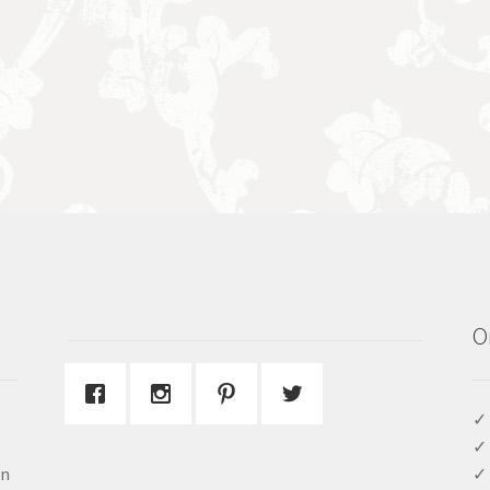
O
✓ 
✓ 
en
✓ 