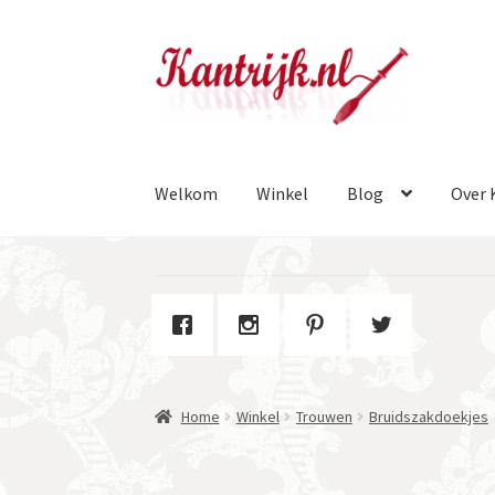
Ga
Ga
door
naar
naar
de
navigatie
inhoud
Welkom
Winkel
Blog
Over 
Home
Winkel
Trouwen
Bruidszakdoekjes