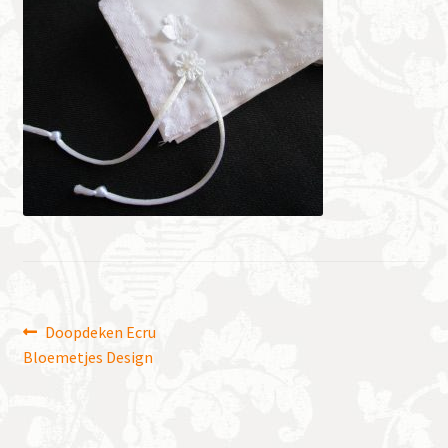
Bericht
Vorig
Doopdeken Ecru
bericht:
Bloemetjes Design
navigatie