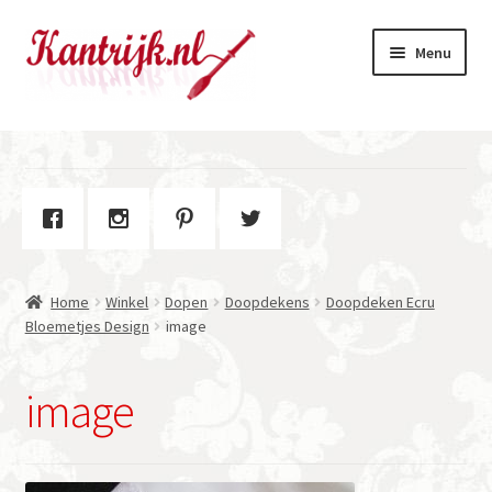
Ga
Ga
Menu
door
naar
naar
de
navigatie
inhoud
Welkom
Winkel
Subme
Over Kantrijk
uitvou
Home
Winkel
Dopen
Doopdekens
Doopdeken Ecru
Contact
Bloemetjes Design
image
image