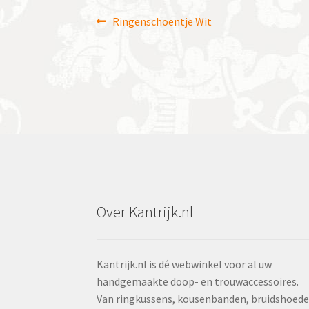
Bericht
Vorig
Ringenschoentje Wit
bericht:
navigatie
Over Kantrijk.nl
Kantrijk.nl is dé webwinkel voor al uw
handgemaakte doop- en trouwaccessoires.
Van ringkussens, kousenbanden, bruidshoed