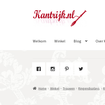
Ga
Ga
door
naar
naar
de
navigatie
inhoud
Welkom
Winkel
Blog
Over 
Home
Winkel
Trouwen
Ringendisplays
R