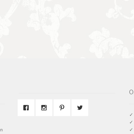
O
✓ 
✓ 
en
✓ 