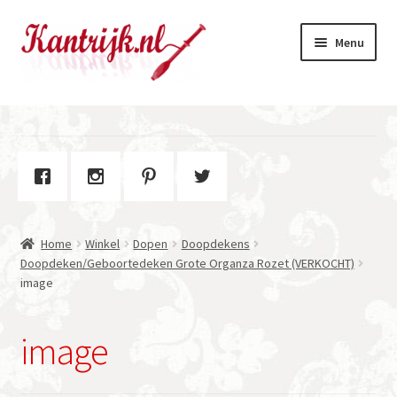
Ga
Ga
Menu
door
naar
naar
de
navigatie
inhoud
Welkom
Winkel
Subme
Over Kantrijk
uitvou
Home
Winkel
Dopen
Doopdekens
Contact
Doopdeken/Geboortedeken Grote Organza Rozet (VERKOCHT)
image
image