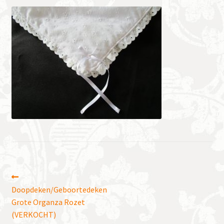
Bericht
Vorig
bericht:
Doopdeken/Geboortedeken
navigatie
Grote Organza Rozet
(VERKOCHT)