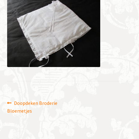
Bericht
Vorig
Doopdeken Broderie
bericht:
Bloemetjes
navigatie