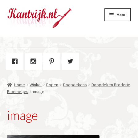
Ga
Ga
Menu
door
naar
naar
de
navigatie
inhoud
Welkom
Winkel
Subme
Over Kantrijk
uitvou
Home
Winkel
Dopen
Doopdekens
Doopdeken Broderie
Contact
Bloemetjes
image
image