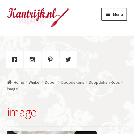
Ga
Ga
Menu
door
naar
naar
de
navigatie
inhoud
Welkom
Winkel
Subme
Over Kantrijk
uitvou
Home
Winkel
Dopen
Doopdekens
Doopdeken Roos
Contact
image
image