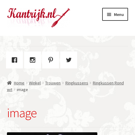
Ga
Ga
Menu
door
naar
naar
de
navigatie
inhoud
Welkom
Winkel
Subme
Over Kantrijk
uitvou
Home
Winkel
Trouwen
Ringkussens
Ringkussen Rond
Contact
wit
image
image