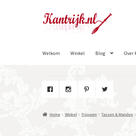
Ga
Ga
door
naar
naar
de
navigatie
inhoud
Welkom
Winkel
Blog
Over 
Home
Winkel
Trouwen
Tassen & Manden