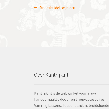
Bericht
Vorig
Bruidsbuideltasje ecru
bericht:
navigatie
Over Kantrijk.nl
Kantrijk.nl is dé webwinkel voor al uw
handgemaakte doop- en trouwaccessoires.
Van ringkussens, kousenbanden, bruidshoed