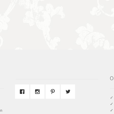
O
✓ 
✓ 
en
✓ 