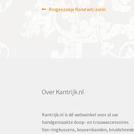
Bericht
Vorig
Ringenzakje Rond wit/zalm
bericht:
navigatie
Over Kantrijk.nl
Kantrijk.nl is dé webwinkel voor al uw
handgemaakte doop- en trouwaccessoires.
Van ringkussens, kousenbanden, bruidshoed