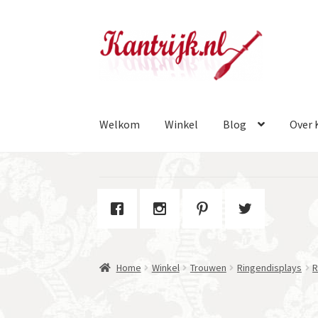
Ga
Ga
door
naar
naar
de
navigatie
inhoud
Welkom
Winkel
Blog
Over 
Home
Winkel
Trouwen
Ringendisplays
R