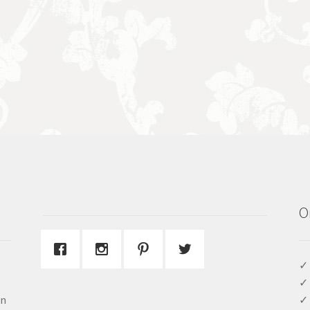
O
✓ 
✓ 
en
✓ 