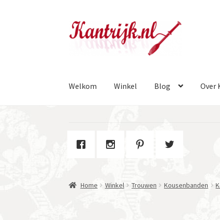
Ga
Ga
door
naar
naar
de
navigatie
inhoud
Welkom
Winkel
Blog
Over 
Home
Winkel
Trouwen
Kousenbanden
K