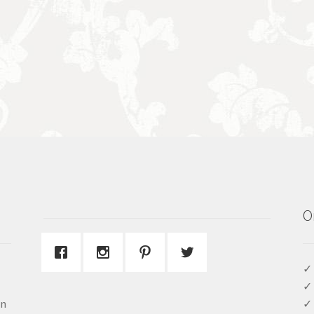
O
✓ 
✓ 
en
✓ 