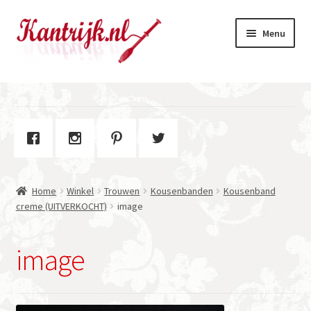
Ga
Ga
Menu
door
naar
naar
de
navigatie
inhoud
Welkom
Winkel
Subme
Over Kantrijk
uitvou
Home
Winkel
Trouwen
Kousenbanden
Kousenband
Contact
creme (UITVERKOCHT)
image
image