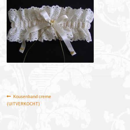
Bericht
Vorig
Kousenband creme
bericht:
(UITVERKOCHT)
navigatie