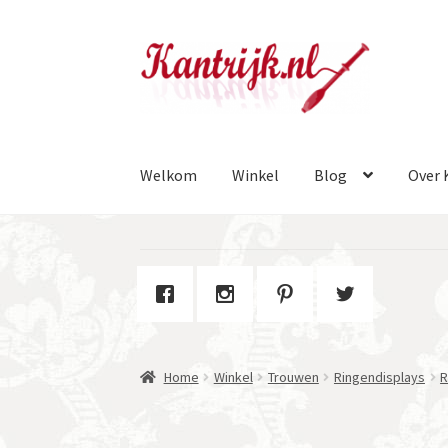
Ga
Ga
door
naar
naar
de
navigatie
inhoud
Welkom
Winkel
Blog
Over 
Home
Winkel
Trouwen
Ringendisplays
R