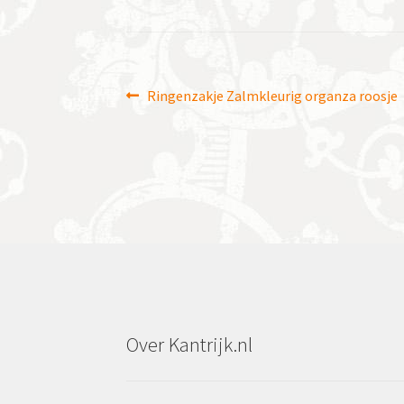
Bericht
Vorig
Ringenzakje Zalmkleurig organza roosje
bericht:
navigatie
Over Kantrijk.nl